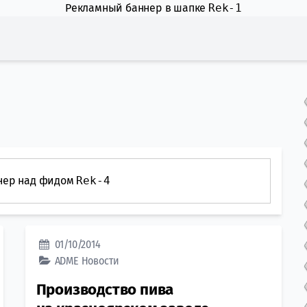
Рекламный баннер в шапке
Rek-1
нер над фидом
Rek-4
01/10/2014
ADME
Новости
Производство пива