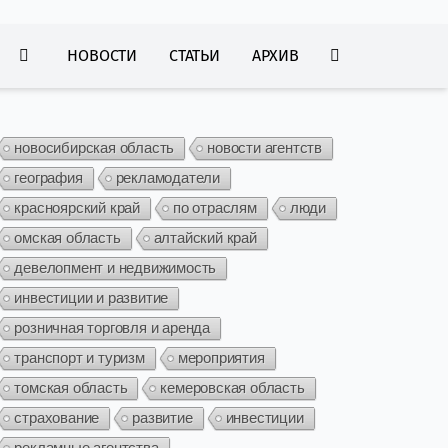
НОВОСТИ
СТАТЬИ
АРХИВ
новосибирская область
новости агентств
география
рекламодатели
красноярский край
по отраслям
люди
омская область
алтайский край
девелопмент и недвижимость
инвестиции и развитие
розничная торговля и аренда
транспорт и туризм
мероприятия
томская область
кемеровская область
страхование
развитие
инвестиции
рекламные агентства