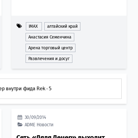
IMAX
алтайский край
Анастасия Семенчина
Арена торговый центр
Развлечения и досуг
ер внутри фида
Rek-5
30/09/2014
ADME
Новости
Сеть «Дядя Денер» выходит