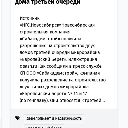
дома третьей очереди
Источник
«НГС.Новосибирск»Новосибирская
строительная компания
«Сибакадемстрой» получила
разрешение на строительство двух
домов третьей очереди микрорайона
«Европейский Берег». иллюстрация
с sasn.ru Как сообщили в пресс-службе
СП ООО «Сибакадемстрой», компания
получила разрешение на строительство
двух жилых домов микрорайона
«Европейский Берег» № 14 и 17
(по генплану). Они относятся к третьей...
девелопмент и недвижимость