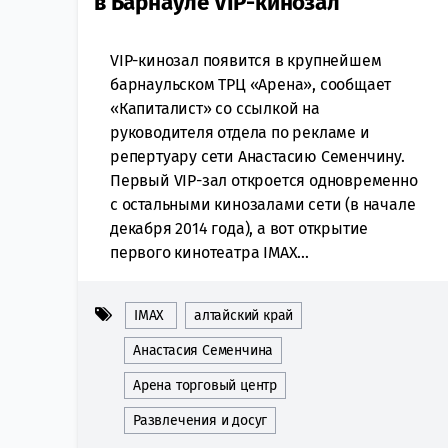
в Барнауле VIP-кинозал
VIP-кинозал появится в крупнейшем
барнаульском ТРЦ «Арена», сообщает
«Капиталист» со ссылкой на
руководителя отдела по рекламе и
репертуару сети Анастасию Семенчину.
Первый VIP-зал откроется одновременно
с остальными кинозалами сети (в начале
декабря 2014 года), а вот открытие
первого кинотеатра IMAX...
IMAX
алтайский край
Анастасия Семенчина
Арена торговый центр
Развлечения и досуг