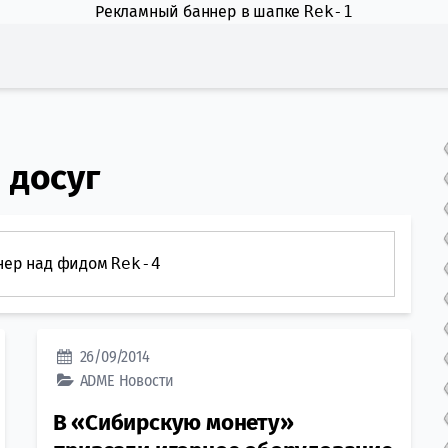
Рекламный баннер в шапке
Rek-1
 досуг
нер над фидом
Rek-4
26/09/2014
ADME
Новости
В «Сибирскую монету»