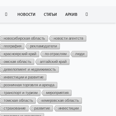
НОВОСТИ
СТАТЬИ
АРХИВ
новосибирская область
новости агентств
география
рекламодатели
красноярский край
по отраслям
люди
омская область
алтайский край
девелопмент и недвижимость
инвестиции и развитие
розничная торговля и аренда
транспорт и туризм
мероприятия
томская область
кемеровская область
страхование
развитие
инвестиции
рекламные агентства